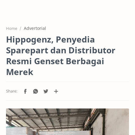
Home
Projects
Advertorial
Home
Features
Hippogenz, Penyedia
Pricing
Sparepart dan Distributor
Services
Resmi Genset Berbagai
Merek
RTL Mode