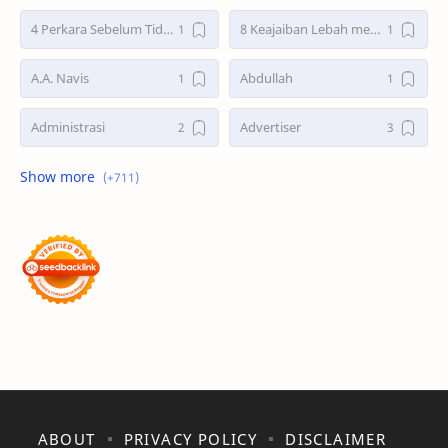
4 Perkara Sebelum Tidur
8 Keajaiban Lebah menurut Al-Qur’an part 2
A.A. Navis
Abdullah
Administrasi
Advertiser
Advertorial
Air : "Jangan Cemari Aku"
Air itu Hidup dan Punya Bahasa
Air untuk Masa Depan
Akhirat
Akhwat itu adalah Wanita
Akhwat Sejati
Al-Farabi
Al-Hadits
Al-Islam
Al-Qur'an
Alangkah Buruknya Dosa
ABOUT
PRIVACY POLICY
DISCLAIMER