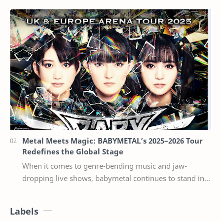
seperti harga bahan bangunan per kilogram. Dua ber…
Metal Meets Magic: BABYMETAL’s 2025–2026 Tour
Redefines the Global Stage
When it comes to genre-bending music and jaw-
dropping live shows, babymetal continues to stand in a
league of their own. Now, with their 2025–2026 w…
Labels