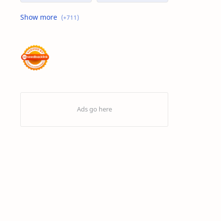
Advertorial
Air : "Jangan Cemari Aku"
Air itu Hidup dan Punya Bahasa
Air untuk Masa Depan
Akhirat
Akhwat itu adalah Wanita
Akhwat Sejati
Al-Farabi
Al-Hadits
Al-Islam
Al-Qur'an
Alangkah Buruknya Dosa
Allah Maha Besar
Amarah
Anak – Anak Gaza Jadi Sasaran Tembak Zionis
Analisis Statistik
Aneka Macam Desain | Topi
Antivirus Artav