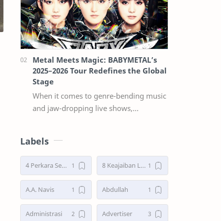
Metal Meets Magic: BABYMETAL’s
2025–2026 Tour Redefines the Global
Stage
When it comes to genre-bending music
and jaw-dropping live shows,
babymetal continues to stand in a
league of their own. Now, with their
Labels
2025–2026 w…
4 Perkara Sebelum Tidur
8 Keajaiban Lebah menurut Al-Qur’an part 2
A.A. Navis
Abdullah
Administrasi
Advertiser