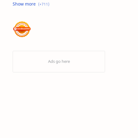
Advertorial
Air : "Jangan Cemari Aku"
Air itu Hidup dan Punya Bahasa
Air untuk Masa Depan
Akhirat
Akhwat itu adalah Wanita
Akhwat Sejati
Al-Farabi
Al-Hadits
Al-Islam
Al-Qur'an
Alangkah Buruknya Dosa
Allah Maha Besar
Amarah
Anak – Anak Gaza Jadi Sasaran Tembak Zionis
Analisis Statistik
Aneka Macam Desain | Topi
Antivirus Artav