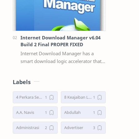
Internet Download Manager v6.04
Build 2 Final PROPER FIXED
Internet Download Manager has a
smart download logic accelerator that
features intelligent dynamic file
segmentation and safe multipart
Labels
downloading t…
4 Perkara Sebelum Tidur
8 Keajaiban Lebah menurut Al-Qur’an part 2
A.A. Navis
Abdullah
Administrasi
Advertiser