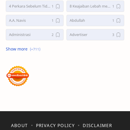
4 Perkara Sebelum Tidur
8 Keajaiban Lebah menurut Al-Qur’an part 2
A.A. Navis
Abdullah
Administrasi
Advertiser
Advertorial
Air : "Jangan Cemari Aku"
Air itu Hidup dan Punya Bahasa
Air untuk Masa Depan
Akhirat
Akhwat itu adalah Wanita
Akhwat Sejati
Al-Farabi
Al-Hadits
Al-Islam
Al-Qur'an
Alangkah Buruknya Dosa
ABOUT
PRIVACY POLICY
DISCLAIMER