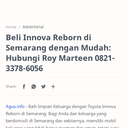
Home
Projects
Advertorial
Home
Features
Beli Innova Reborn di
Pricing
Semarang dengan Mudah:
Services
Hubungi Roy Marteen 0821-
3378-6056
RTL Mode
Agus.info
- Raih Impian Keluarga dengan Toyota Innova
Reborn di Semarang. Bagi Anda dan keluarga yang
berdomisili di Semarang dan sekitarnya, memiliki mobil
keluarga yang tidak hanya nyaman dan aman, tetapi juga