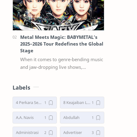
Metal Meets Magic: BABYMETAL’s
2025–2026 Tour Redefines the Global
Stage
When it comes to genre-bending music
and jaw-dropping live shows,
babymetal continues to stand in a
league of their own. Now, with their
Labels
2025–2026 w…
4 Perkara Sebelum Tidur
8 Keajaiban Lebah menurut Al-Qur’an part 2
A.A. Navis
Abdullah
Administrasi
Advertiser