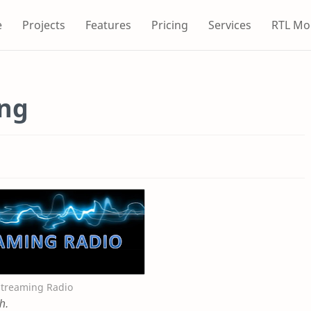
e
Projects
Features
Pricing
Services
RTL Mo
ing
Streaming Radio
h.