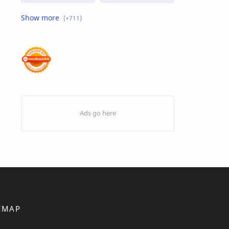
Advertorial
Air : "Jangan Cemari Aku"
Air itu Hidup dan Punya Bahasa
Air untuk Masa Depan
Akhirat
Akhwat itu adalah Wanita
Akhwat Sejati
Al-Farabi
Al-Hadits
Al-Islam
Al-Qur'an
Alangkah Buruknya Dosa
Allah Maha Besar
Amarah
Anak – Anak Gaza Jadi Sasaran Tembak Zionis
Analisis Statistik
EMAP
Aneka Macam Desain | Topi
Antivirus Artav