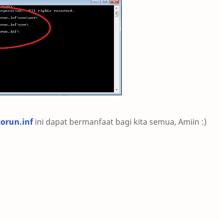
orun.inf
ini dapat bermanfaat bagi kita semua, Amiin :)