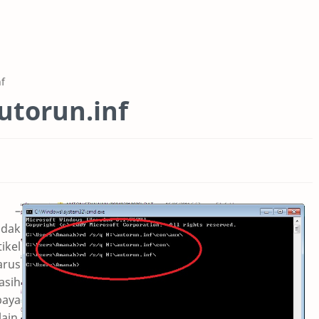
f
torun.inf
–
idak
kel
arus
asih
paya
ain,