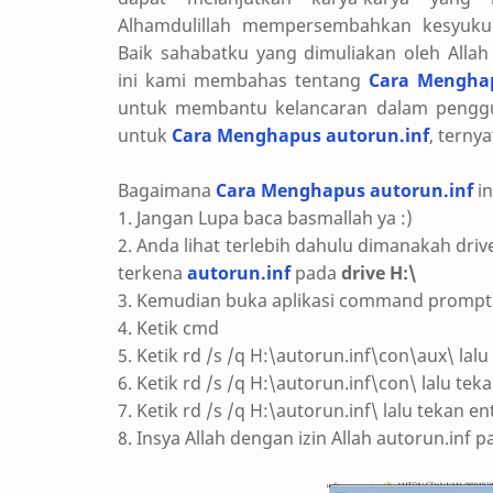
Alhamdulillah mempersembahkan kesyuku
Baik sahabatku yang dimuliakan oleh Allah 
ini kami membahas tentang
Cara Menghap
untuk membantu kelancaran dalam penggu
untuk
Cara Menghapus autorun.inf
, terny
Bagaimana
Cara Menghapus autorun.inf
in
1. Jangan Lupa baca basmallah ya :)
2. Anda lihat terlebih dahulu dimanakah dri
terkena
autorun.inf
pada
drive H:\
3. Kemudian buka aplikasi command prompt: 
4. Ketik cmd
5. Ketik rd /s /q H:\autorun.inf\con\aux\ lalu
6. Ketik rd /s /q H:\autorun.inf\con\ lalu tek
7. Ketik rd /s /q H:\autorun.inf\ lalu tekan en
8. Insya Allah dengan izin Allah autorun.inf