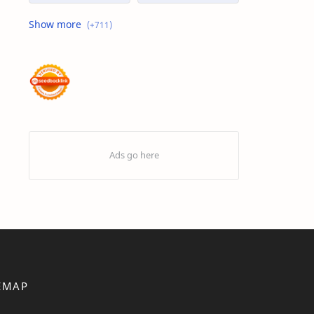
Advertorial
Air : "Jangan Cemari Aku"
Air itu Hidup dan Punya Bahasa
Air untuk Masa Depan
Akhirat
Akhwat itu adalah Wanita
Akhwat Sejati
Al-Farabi
Al-Hadits
Al-Islam
Al-Qur'an
Alangkah Buruknya Dosa
Allah Maha Besar
Amarah
Anak – Anak Gaza Jadi Sasaran Tembak Zionis
Analisis Statistik
EMAP
Aneka Macam Desain | Topi
Antivirus Artav