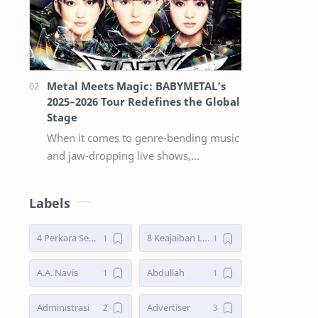
Metal Meets Magic: BABYMETAL’s
2025–2026 Tour Redefines the Global
Stage
When it comes to genre-bending music
and jaw-dropping live shows,
babymetal continues to stand in a
league of their own. Now, with their
Labels
2025–2026 w…
4 Perkara Sebelum Tidur
8 Keajaiban Lebah menurut Al-Qur’an part 2
A.A. Navis
Abdullah
Administrasi
Advertiser