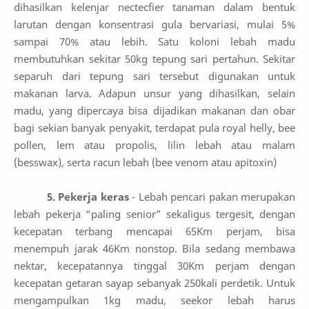
dihasilkan kelenjar nectecfier tanaman dalam bentuk
larutan dengan konsentrasi gula bervariasi, mulai 5%
sampai 70% atau lebih. Satu koloni lebah madu
membutuhkan sekitar 50kg tepung sari pertahun. Sekitar
separuh dari tepung sari tersebut digunakan untuk
makanan larva. Adapun unsur yang dihasilkan, selain
madu, yang dipercaya bisa dijadikan makanan dan obar
bagi sekian banyak penyakit, terdapat pula royal helly, bee
pollen, lem atau propolis, lilin lebah atau malam
(besswax), serta racun lebah (bee venom atau apitoxin)
5. Pekerja keras
- Lebah pencari pakan merupakan
lebah pekerja “paling senior” sekaligus tergesit, dengan
kecepatan terbang mencapai 65Km perjam, bisa
menempuh jarak 46Km nonstop. Bila sedang membawa
nektar, kecepatannya tinggal 30Km perjam dengan
kecepatan getaran sayap sebanyak 250kali perdetik. Untuk
mengampulkan 1kg madu, seekor lebah harus