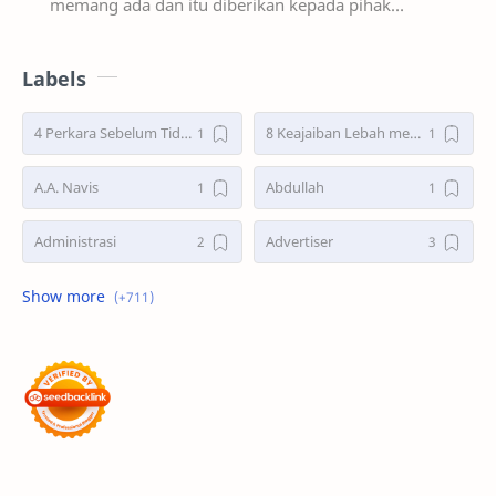
memang ada dan itu diberikan kepada pihak
user/pengguna blogger atau bisa dibilang fasilitas y…
Labels
4 Perkara Sebelum Tidur
8 Keajaiban Lebah menurut Al-Qur’an part 2
A.A. Navis
Abdullah
Administrasi
Advertiser
Advertorial
Air : "Jangan Cemari Aku"
Air itu Hidup dan Punya Bahasa
Air untuk Masa Depan
Akhirat
Akhwat itu adalah Wanita
Akhwat Sejati
Al-Farabi