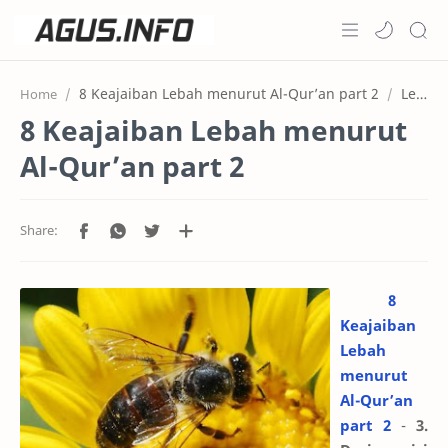
Home
8 Keajaiban Lebah menurut Al-Qur’an part 2
Lebah didalam Al-Qur'an
Home
8 Keajaiban Lebah menurut
Projects
Al-Qur’an part 2
Features
Pricing
Services
8
RTL Mode
Keajaiban
Lebah
menurut
Al-Qur’an
part 2
-
3.