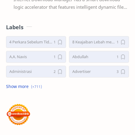
logic accelerator that features intelligent dynamic file
segmentation and safe multipart downloading t…
Labels
4 Perkara Sebelum Tidur
8 Keajaiban Lebah menurut Al-Qur’an part 2
A.A. Navis
Abdullah
Administrasi
Advertiser
Advertorial
Air : "Jangan Cemari Aku"
Air itu Hidup dan Punya Bahasa
Air untuk Masa Depan
Akhirat
Akhwat itu adalah Wanita
Akhwat Sejati
Al-Farabi