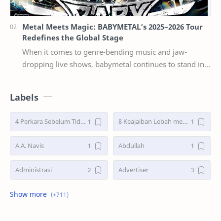
Metal Meets Magic: BABYMETAL’s 2025–2026 Tour
Redefines the Global Stage
When it comes to genre-bending music and jaw-
dropping live shows, babymetal continues to stand in a
league of their own. Now, with their 2025–2026 w…
Labels
4 Perkara Sebelum Tidur
8 Keajaiban Lebah menurut Al-Qur’an part 2
A.A. Navis
Abdullah
Administrasi
Advertiser
Advertorial
Air : "Jangan Cemari Aku"
Air itu Hidup dan Punya Bahasa
Air untuk Masa Depan