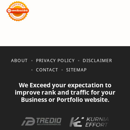
Akhirat
Akhwat itu adalah Wanita
Akhwat Sejati
Al-Farabi
Al-Hadits
Al-Islam
Al-Qur'an
Alangkah Buruknya Dosa
ABOUT
PRIVACY POLICY
DISCLAIMER
Allah Maha Besar
Amarah
CONTACT
SITEMAP
Anak – Anak Gaza Jadi Sasaran Tembak Zionis
Analisis Statistik
We Exceed your expectation to
improve rank and traffic for your
Aneka Macam Desain | Topi
Antivirus Artav
Business or Portfolio website.
Antivirus Lokal
Antusiasme Lomba
Apa itu Domain
Apa itu Hosting