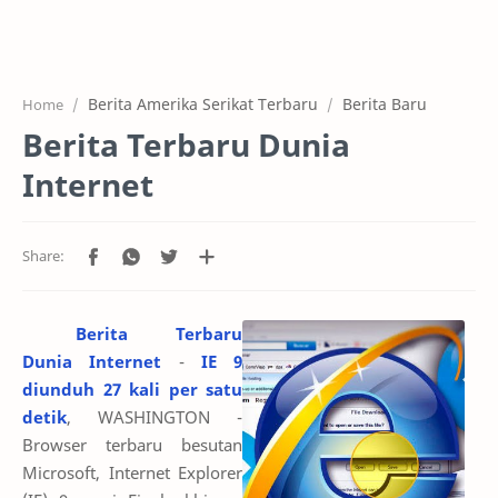
Home
Projects
Berita Amerika Serikat Terbaru
Berita Baru
Home
Features
Berita Terbaru Dunia
Pricing
Internet
Services
RTL Mode
Berita Terbaru
Dunia Internet
-
IE 9
diunduh 27 kali per satu
detik
, WASHINGTON -
Browser terbaru besutan
Microsoft, Internet Explorer