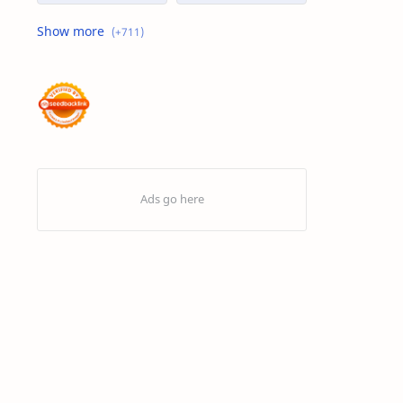
Advertorial
Air : "Jangan Cemari Aku"
Air itu Hidup dan Punya Bahasa
Air untuk Masa Depan
Akhirat
Akhwat itu adalah Wanita
Akhwat Sejati
Al-Farabi
Al-Hadits
Al-Islam
Al-Qur'an
Alangkah Buruknya Dosa
Allah Maha Besar
Amarah
Anak – Anak Gaza Jadi Sasaran Tembak Zionis
Analisis Statistik
Aneka Macam Desain | Topi
Antivirus Artav