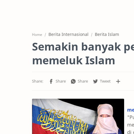
Berita Internasional
Berita Islam
Home
Semakin banyak p
memeluk Islam
me
"P
me
di