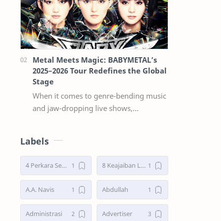
Metal Meets Magic: BABYMETAL’s
2025–2026 Tour Redefines the Global
Stage
When it comes to genre-bending music
and jaw-dropping live shows,
babymetal continues to stand in a
league of their own. Now, with their
Labels
2025–2026 w…
4 Perkara Sebelum Tidur
8 Keajaiban Lebah menurut Al-Qur’an part 2
A.A. Navis
Abdullah
Administrasi
Advertiser