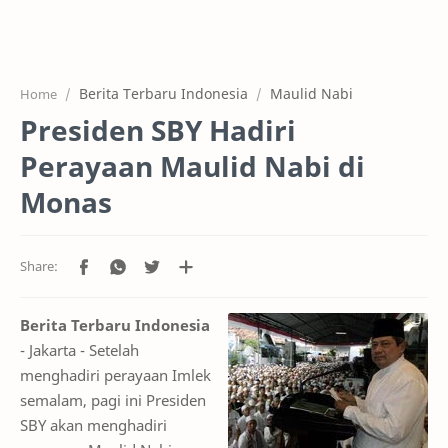
Home
Projects
Berita Terbaru Indonesia
Maulid Nabi
Home
Features
Presiden SBY Hadiri
Pricing
Perayaan Maulid Nabi di
Services
Monas
RTL Mode
Berita Terbaru Indonesia
- Jakarta - Setelah
menghadiri perayaan Imlek
semalam, pagi ini Presiden
SBY akan menghadiri