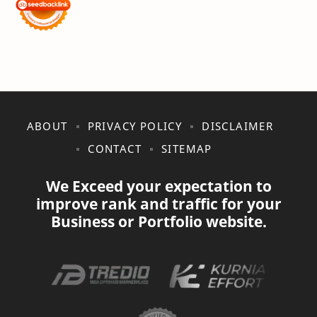
Akhirat
Akhwat itu adalah Wanita
Akhwat Sejati
Al-Farabi
Al-Hadits
Al-Islam
Al-Qur'an
Alangkah Buruknya Dosa
ABOUT
PRIVACY POLICY
DISCLAIMER
Allah Maha Besar
Amarah
CONTACT
SITEMAP
Anak – Anak Gaza Jadi Sasaran Tembak Zionis
Analisis Statistik
We Exceed your expectation to
improve rank and traffic for your
Aneka Macam Desain | Topi
Antivirus Artav
Business or Portfolio website.
Antivirus Lokal
Antusiasme Lomba
Apa itu Domain
Apa itu Hosting