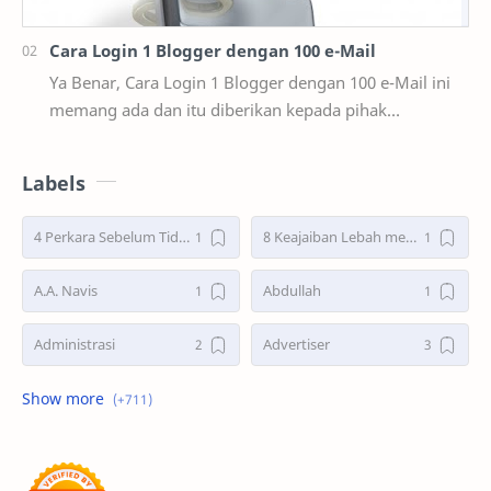
Cara Login 1 Blogger dengan 100 e-Mail
Ya Benar, Cara Login 1 Blogger dengan 100 e-Mail ini
memang ada dan itu diberikan kepada pihak
user/pengguna blogger atau bisa dibilang fasilitas y…
Labels
4 Perkara Sebelum Tidur
8 Keajaiban Lebah menurut Al-Qur’an part 2
A.A. Navis
Abdullah
Administrasi
Advertiser
Advertorial
Air : "Jangan Cemari Aku"
Air itu Hidup dan Punya Bahasa
Air untuk Masa Depan