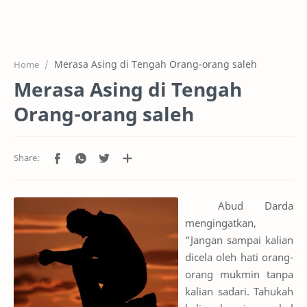
Home
Projects
Merasa Asing di Tengah Orang-orang saleh
Home
Features
Merasa Asing di Tengah
Pricing
Orang-orang saleh
Services
RTL Mode
Abud Darda
mengingatkan,
“Jangan sampai kalian
dicela oleh hati orang-
orang mukmin tanpa
kalian sadari. Tahukah