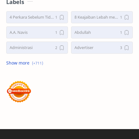
Labels
4 Perkara Sebelum Tidur
8 Keajaiban Lebah menurut Al-Qur’an part 2
A.A. Navis
Abdullah
Administrasi
Advertiser
Advertorial
Air : "Jangan Cemari Aku"
Air itu Hidup dan Punya Bahasa
Air untuk Masa Depan
Akhirat
Akhwat itu adalah Wanita
Akhwat Sejati
Al-Farabi
Al-Hadits
Al-Islam
Al-Qur'an
Alangkah Buruknya Dosa