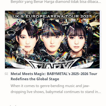
Berpikir yang Benar Harga diamond tidak bisa dibaca
seperti harga bahan bangunan per kilogram. Dua ber…
Metal Meets Magic: BABYMETAL’s 2025–2026 Tour
Redefines the Global Stage
When it comes to genre-bending music and jaw-
dropping live shows, babymetal continues to stand in a
league of their own. Now, with their 2025–2026 w…