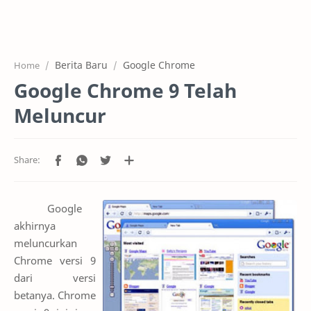
Home
Projects
Berita Baru
Google Chrome
Home
Features
Google Chrome 9 Telah
Pricing
Meluncur
Services
RTL Mode
Google
akhirnya
meluncurkan
Chrome versi 9
dari versi
betanya. Chrome