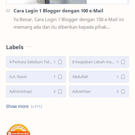
Cara Login 1 Blogger dengan 100 e-Mail
Ya Benar, Cara Login 1 Blogger dengan 100 e-Mail ini
memang ada dan itu diberikan kepada pihak
user/pengguna blogger atau bisa dibilang fasilitas y…
Labels
4 Perkara Sebelum Tidur
8 Keajaiban Lebah menurut Al-Qur’an part 2
A.A. Navis
Abdullah
Administrasi
Advertiser
Advertorial
Air : "Jangan Cemari Aku"
Air itu Hidup dan Punya Bahasa
Air untuk Masa Depan