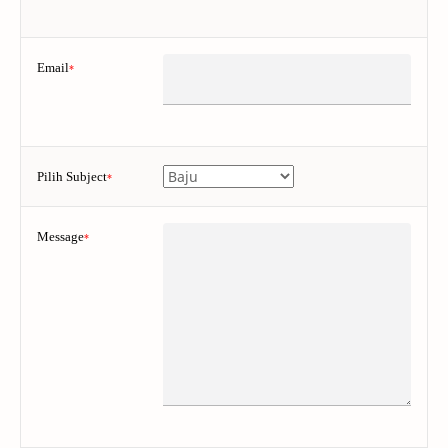
Email
*
Pilih Subject
*
Message
*