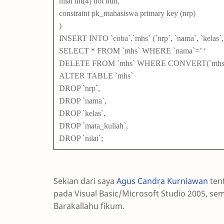
nilai int(4) not null,
constraint pk_mahasiswa primary key (nrp)
)
INSERT INTO `coba`.`mhs` (`nrp`, `nama`, `kelas`, `
SELECT * FROM `mhs` WHERE `nama`=’ ‘
DELETE FROM `mhs` WHERE CONVERT(`mhs`.`n
ALTER TABLE `mhs`
DROP `nrp`,
DROP `nama`,
DROP `kelas`,
DROP `mata_kuliah`,
DROP `nilai`;
Sekian dari saya
Agus Candra Kurniawan
tent
pada Visual Basic/Microsoft Studio 2005, s
Barakallahu fikum.