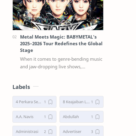
Metal Meets Magic: BABYMETAL’s
2025–2026 Tour Redefines the Global
Stage
When it comes to genre-bending music
and jaw-dropping live shows,
babymetal continues to stand in a
league of their own. Now, with their
Labels
2025–2026 w…
4 Perkara Sebelum Tidur
8 Keajaiban Lebah menurut Al-Qur’an part 2
A.A. Navis
Abdullah
Administrasi
Advertiser