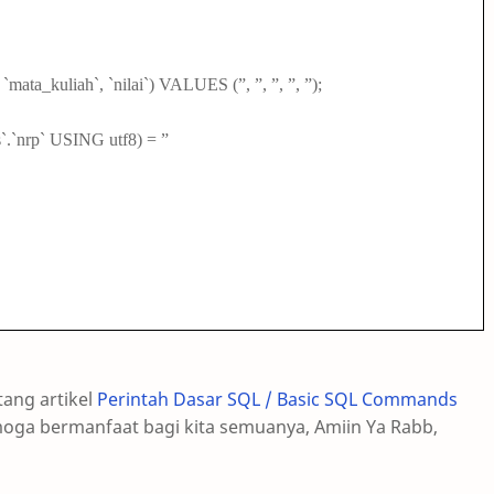
mata_kuliah`, `nilai`) VALUES (”, ”, ”, ”, ”);
rp` USING utf8) = ”
ang artikel
Perintah Dasar SQL / Basic SQL Commands
emoga bermanfaat bagi kita semuanya, Amiin Ya Rabb,