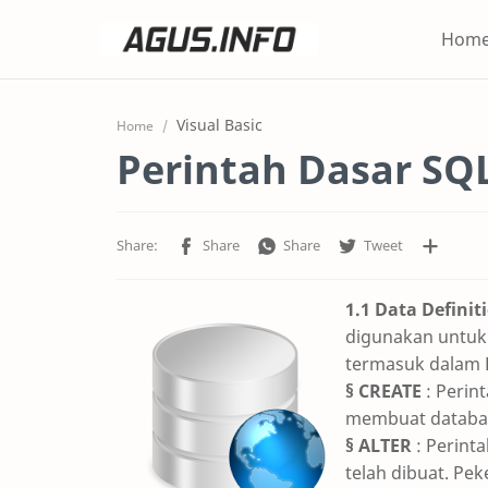
Hom
Visual Basic
Home
Perintah Dasar SQ
1.1 Data Defini
digunakan untuk
termasuk dalam D
§ CREATE
: Perin
membuat database
§ ALTER
: Perint
telah dibuat. P