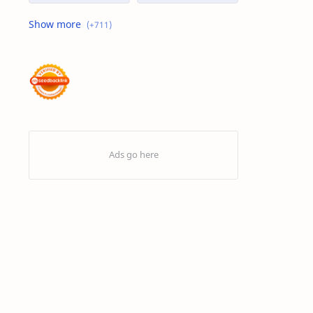
Advertorial
Air : "Jangan Cemari Aku"
Air itu Hidup dan Punya Bahasa
Air untuk Masa Depan
Akhirat
Akhwat itu adalah Wanita
Akhwat Sejati
Al-Farabi
Al-Hadits
Al-Islam
Al-Qur'an
Alangkah Buruknya Dosa
Allah Maha Besar
Amarah
Anak – Anak Gaza Jadi Sasaran Tembak Zionis
Analisis Statistik
Aneka Macam Desain | Topi
Antivirus Artav