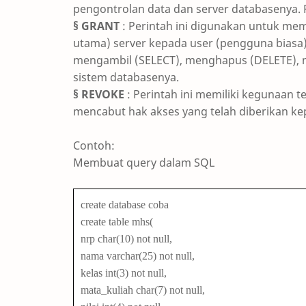
pengontrolan data dan server databasenya. P
§ GRANT
: Perintah ini digunakan untuk memb
utama) server kepada user (pengguna biasa
mengambil (SELECT), menghapus (DELETE),
sistem databasenya.
§ REVOKE
: Perintah ini memiliki kegunaan 
mencabut hak akses yang telah diberikan kep
Contoh:
Membuat query dalam SQL
create database coba
create table mhs(
nrp char(10) not null,
nama varchar(25) not null,
kelas int(3) not null,
mata_kuliah char(7) not null,