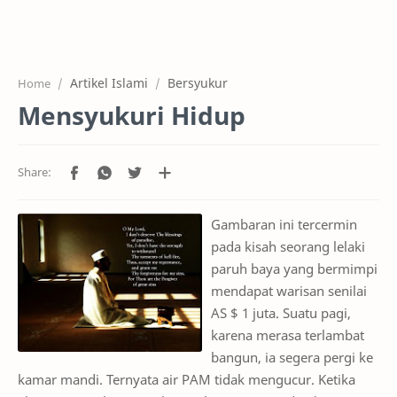
Home
Projects
Artikel Islami
Bersyukur
Home
Features
Mensyukuri Hidup
Pricing
Services
RTL Mode
Gambaran ini tercermin
pada kisah seorang lelaki
paruh baya yang bermimpi
mendapat warisan senilai
AS $ 1 juta. Suatu pagi,
karena merasa terlambat
bangun, ia segera pergi ke
kamar mandi. Ternyata air PAM tidak mengucur. Ketika