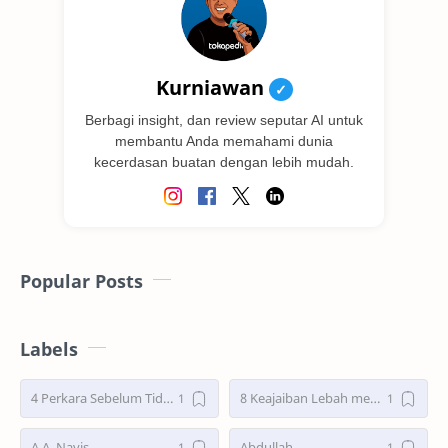
Kurniawan
✓
Berbagi insight, dan review seputar AI untuk
membantu Anda memahami dunia
kecerdasan buatan dengan lebih mudah.
Popular Posts
Labels
4 Perkara Sebelum Tidur
8 Keajaiban Lebah menurut Al-Qur’an part 2
A.A. Navis
Abdullah