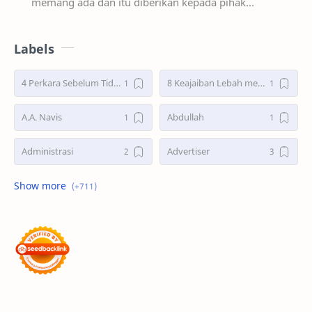
memang ada dan itu diberikan kepada pihak
user/pengguna blogger atau bisa dibilang fasilitas y…
Labels
4 Perkara Sebelum Tidur
8 Keajaiban Lebah menurut Al-Qur’an part 2
A.A. Navis
Abdullah
Administrasi
Advertiser
Advertorial
Air : "Jangan Cemari Aku"
Air itu Hidup dan Punya Bahasa
Air untuk Masa Depan
Akhirat
Akhwat itu adalah Wanita
Akhwat Sejati
Al-Farabi