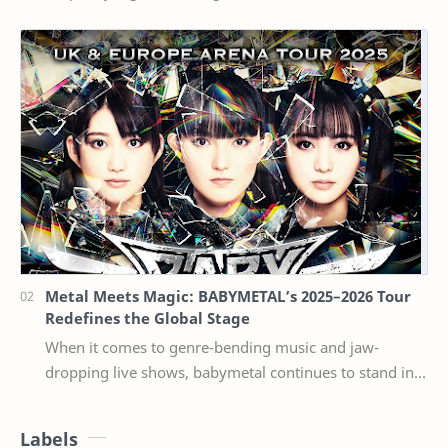
seperti harga bahan bangunan per kilogram. Dua ber…
Metal Meets Magic: BABYMETAL’s 2025–2026 Tour
Redefines the Global Stage
When it comes to genre-bending music and jaw-
dropping live shows, babymetal continues to stand in a
league of their own. Now, with their 2025–2026 w…
Labels