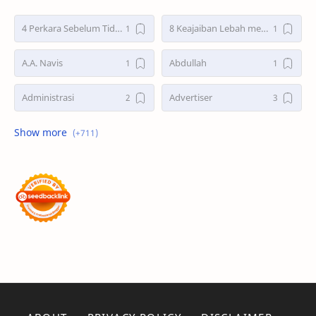
4 Perkara Sebelum Tidur
8 Keajaiban Lebah menurut Al-Qur’an part 2
A.A. Navis
Abdullah
Administrasi
Advertiser
Advertorial
Air : "Jangan Cemari Aku"
Air itu Hidup dan Punya Bahasa
Air untuk Masa Depan
Akhirat
Akhwat itu adalah Wanita
Akhwat Sejati
Al-Farabi
Al-Hadits
Al-Islam
Al-Qur'an
Alangkah Buruknya Dosa