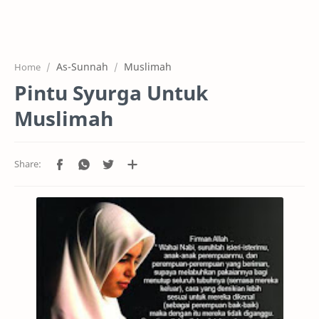
Home
Projects
As-Sunnah
Muslimah
Home
Features
Pintu Syurga Untuk
Pricing
Muslimah
Services
RTL Mode