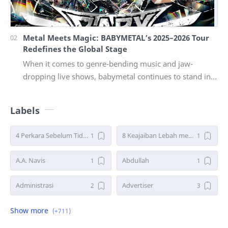
Metal Meets Magic: BABYMETAL’s 2025–2026 Tour
Redefines the Global Stage
When it comes to genre-bending music and jaw-
dropping live shows, babymetal continues to stand in a
league of their own. Now, with their 2025–2026 w…
Labels
4 Perkara Sebelum Tidur
8 Keajaiban Lebah menurut Al-Qur’an part 2
A.A. Navis
Abdullah
Administrasi
Advertiser
Advertorial
Air : "Jangan Cemari Aku"