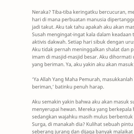
Neraka? Tiba-tiba keringatku bercucuran, mem
hari di mana perbuatan manusia dipertangg
jadi takut. Aku tak tahu apakah aku akan ma
Susah mengingat-ingat kala dalam keadaan te
aktivis dakwah. Setiap hari sibuk dengan ur
Aku tidak pernah meninggalkan shalat dan pu
imam di masjid-masjid besar. Aku dihormati
yang beriman. Ya, aku yakin aku akan masuk
‘Ya Allah Yang Maha Pemurah, masukkanla
beriman,’ batinku penuh harap.
Aku semakin yakin bahwa aku akan masuk su
menyerupai hewan. Mereka yang berkepala he
sedangkan wajahku masih mulus berbentuk w
Surga, di manakah dia? Kulihat sebuah pintu 
seberang jurang dan dijaga banyak malaikat