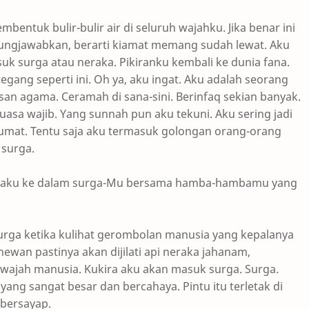
bentuk bulir-bulir air di seluruh wajahku. Jika benar ini
ungjawabkan, berarti kiamat memang sudah lewat. Aku
suk surga atau neraka. Pikiranku kembali ke dunia fana.
gang seperti ini. Oh ya, aku ingat. Aku adalah seorang
usan agama. Ceramah di sana-sini. Berinfaq sekian banyak.
asa wajib. Yang sunnah pun aku tekuni. Aku sering jadi
 umat. Tentu saja aku termasuk golongan orang-orang
 surga.
h aku ke dalam surga-Mu bersama hamba-hambamu yang
rga ketika kulihat gerombolan manusia yang kepalanya
wan pastinya akan dijilati api neraka jahanam,
ajah manusia. Kukira aku akan masuk surga. Surga.
yang sangat besar dan bercahaya. Pintu itu terletak di
 bersayap.