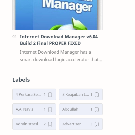
Internet Download Manager v6.04
Build 2 Final PROPER FIXED
Internet Download Manager has a
smart download logic accelerator that
features intelligent dynamic file
segmentation and safe multipart
Labels
downloading t…
4 Perkara Sebelum Tidur
8 Keajaiban Lebah menurut Al-Qur’an part 2
A.A. Navis
Abdullah
Administrasi
Advertiser