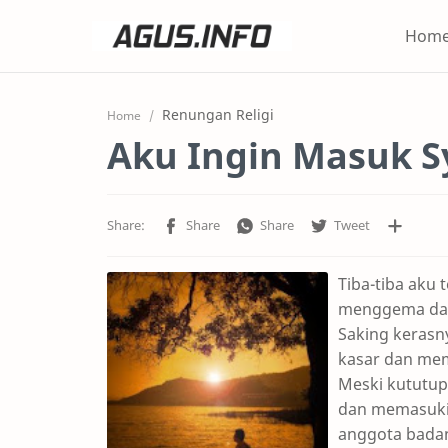
Hom
Renungan Religi
Home
Aku Ingin Masuk 
Tiba-tiba aku 
menggema dan 
Saking kerasn
kasar dan mem
Meski kututup
dan memasuki 
anggota badan