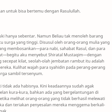
an untuk bisa bertemu dengan Rasulullah.
eski hanya sebentar. Namun Beliau tak menoleh barang
tu surga yang tinggi. Disusul oleh orang-orang mulia yang
 yang membosankan—para nabi, sahabat Rasul, dan para
but—begitu aku menyebut Shiratal Mustaqim—dengan
secepat kilat, seolah-olah jembatan rambut itu adalah
ereka. Kulihat wajah para syahidin pada perang-perang
urga sambil tersenyum.
i tidak ada habisnya. Kini keadaannya sudah agak
elan kura-kura, bahkan ada yang bergelantungan di
ketika melihat orang-orang yang tidak berhasil melewati
aka dan teriakan penyesalan mereka menggema berkali-
gak.