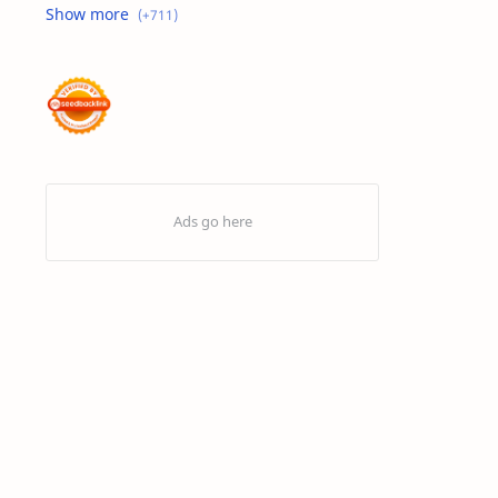
Advertorial
Air : "Jangan Cemari Aku"
Air itu Hidup dan Punya Bahasa
Air untuk Masa Depan
Akhirat
Akhwat itu adalah Wanita
Akhwat Sejati
Al-Farabi
Al-Hadits
Al-Islam
Al-Qur'an
Alangkah Buruknya Dosa
Allah Maha Besar
Amarah
Anak – Anak Gaza Jadi Sasaran Tembak Zionis
Analisis Statistik
Aneka Macam Desain | Topi
Antivirus Artav