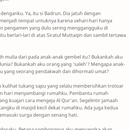
denganku. Ya, itu si Badrun. Dia jatuh dengan
enjadi tempat untuknya karena sehari-hari hanya
olan pengamen yang dulu sering menggangguku di
 berlari-lari di atas Siratul Muttaqin dan sambil tertawa
h mulia dari pada anak-anak gembel itu? Bukankah aku
unia? Bukankah aku orang yang ’saleh’? Mengapa anak-
 aku yang seorang pendakwah dan dihormati umat?
n kulihat tukang sapu yang selalu membersihkan trotoar
ban hari menyambangi rumahku. Pembantu rumah
ng kuajari cara mengeja Al Qur’an. Segelintir jamaah
angku di masjid kecil dekat rumahku. Ada juga kedua
emasuki surga dengan senang hati.
ak dosaku. Betapa sombongnya aku menyangka akan