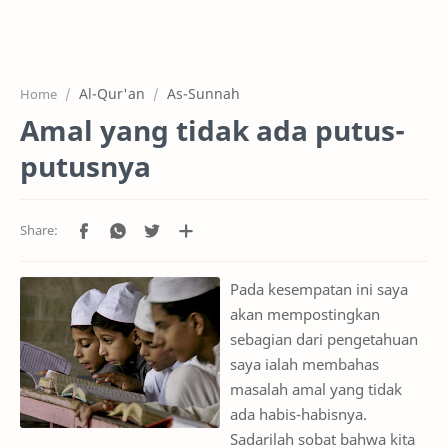
Home
Projects
Al-Qur'an
As-Sunnah
Home
Features
Amal yang tidak ada putus-
Pricing
putusnya
Services
RTL Mode
Pada kesempatan ini saya
akan mempostingkan
sebagian dari pengetahuan
saya ialah membahas
masalah amal yang tidak
ada habis-habisnya.
Sadarilah sobat bahwa kita