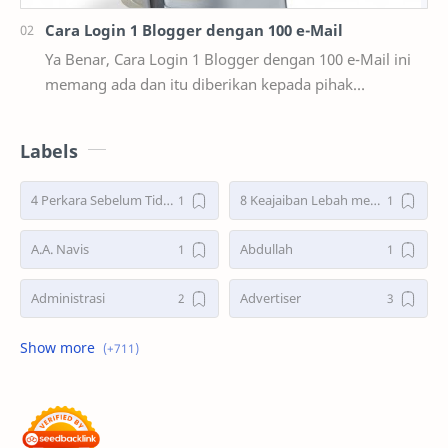
Cara Login 1 Blogger dengan 100 e-Mail
Ya Benar, Cara Login 1 Blogger dengan 100 e-Mail ini
memang ada dan itu diberikan kepada pihak
user/pengguna blogger atau bisa dibilang fasilitas y…
Labels
4 Perkara Sebelum Tidur
8 Keajaiban Lebah menurut Al-Qur’an part 2
A.A. Navis
Abdullah
Administrasi
Advertiser
Advertorial
Air : "Jangan Cemari Aku"
Air itu Hidup dan Punya Bahasa
Air untuk Masa Depan
Akhirat
Akhwat itu adalah Wanita